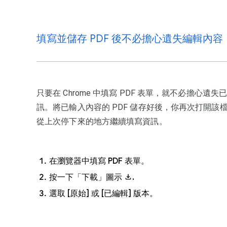
在「你與 Google」底下，按一下 [同步處理和 Goo
務]
。
填寫並儲存 PDF 後不必擔心遺失編輯內容
只要在 Chrome 中填寫 PDF 表單，就不必擔心遺
訊。將已輸入內容的 PDF 儲存好後，你再次打開該
從上次停下來的地方繼續填寫資訊。
在瀏覽器中填寫 PDF 表單。
按一下「下載」圖示
.
選取 [原始] 或 [已編輯] 版本。