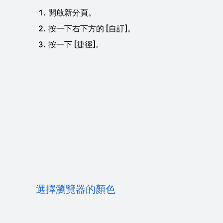
開啟新分頁。
按一下右下方的 [自訂]
。
按一下 [捷徑]
。
選擇瀏覽器的顏色