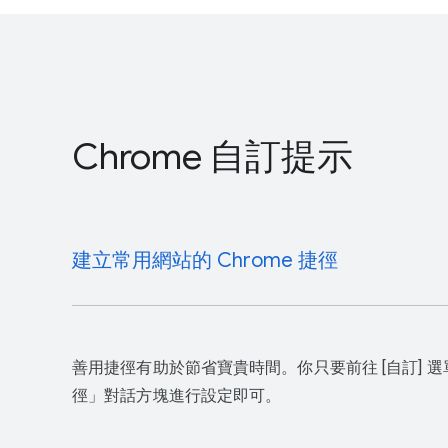
形圖示。
選擇分頁群組的顏色。
按住並拖曳分頁群組名稱或顏色圓形圖示，即可
組。
Chrome 自訂提示
建立常用網站的 Chrome 捷徑
善用捷徑有助於節省寶貴時間。你只要前往 [自訂] 
徑」對話方塊進行設定即可。