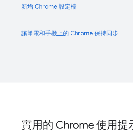
新增 Chrome 設定檔
隨你的心情選擇一個色彩主題，也可以對不同的 Chro
用不同主題。
讓筆電和手機上的 Chrome 保持同步
新增 Chrome 設定檔後，系統就能儲存你的書籤和
開啟新分頁。
按一下右下方的 [自訂]
。
按一下右上方的「設定檔」圖示
.
按一下 [顏色和主題]
。
開啟同步功能後，系統會自動填入你已儲存的使用者
按一下 [新增]
。
並讓你在每部裝置上都能存取自己的書籤、歷史記錄
選擇名稱和相片。
若要開啟同步功能，必須擁有
Google 帳戶
。
按一下 [新增]
。
使用 Google 帳戶登入 Chrome。
實用的 Chrome 使用提
按一下右上方的「更多」圖示
.
按一下 [設定]
。