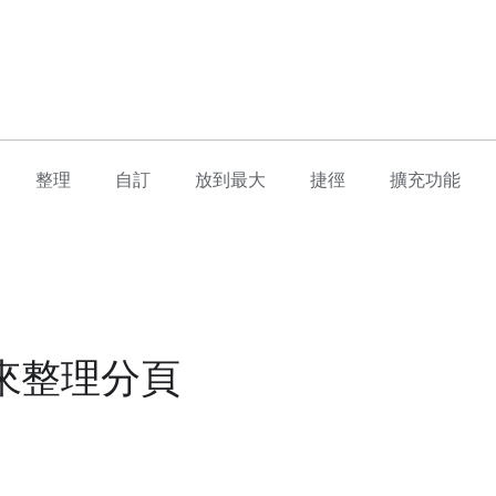
整理
自訂
放到最大
捷徑
擴充功能
組來整理分頁