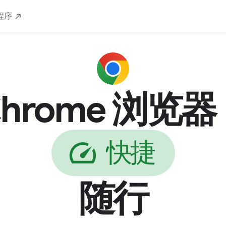
快捷
安全
定制
由 Google 打造
下载
程序
Chrome 浏览器
全
安
随行