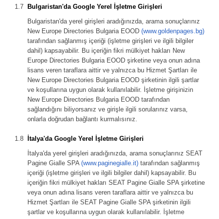
Bulgaristan'da Google Yerel İşletme Girişleri
Bulgaristan'da yerel girişleri aradığınızda, arama sonuçlarınız
New Europe Directories Bulgaria EOOD
(www.goldenpages.bg)
tarafından sağlanmış içeriği (işletme girişleri ve ilgili bilgiler
dahil) kapsayabilir. Bu içeriğin fikri mülkiyet hakları New
Europe Directories Bulgaria EOOD şirketine veya onun adına
lisans veren taraflara aittir ve yalnızca bu Hizmet Şartları ile
New Europe Directories Bulgaria EOOD şirketinin ilgili şartlar
ve koşullarına uygun olarak kullanılabilir. İşletme girişinizin
New Europe Directories Bulgaria EOOD tarafından
sağlandığını biliyorsanız ve girişle ilgili sorularınız varsa,
onlarla doğrudan bağlantı kurmalısınız.
İtalya'da Google Yerel İşletme Girişleri
İtalya'da yerel girişleri aradığınızda, arama sonuçlarınız SEAT
Pagine Gialle SPA
(www.paginegialle.it)
tarafından sağlanmış
içeriği (işletme girişleri ve ilgili bilgiler dahil) kapsayabilir. Bu
içeriğin fikri mülkiyet hakları SEAT Pagine Gialle SPA şirketine
veya onun adına lisans veren taraflara aittir ve yalnızca bu
Hizmet Şartları ile SEAT Pagine Gialle SPA şirketinin ilgili
şartlar ve koşullarına uygun olarak kullanılabilir. İşletme