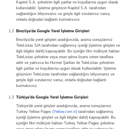
Kapitol S.A. şirketinin ilgili şartlar ve koşullarına uygun olarak
kullanılabilir. İşletme girişinizin Kapitol S.A. tarafından
sağlandığını biliyorsanız ve girişle ilgili sorularınız varsa,
onlarla doğrudan bağlantı kurmalısınız.
Brezilya'da Google Yerel İşletme Girişleri
Brezilya'da yerel girişleri aradığınızda, arama sonuçlarınız
TeleListas S/A tarafından sağlanmış içeriği (işletme girişleri ve
ilgili bilgiler dahil) kapsayabilir. Bu içeriğin fikri mülkiyet hakları
TeleListas şirketine veya onun adına lisans veren taraflara
aittir ve yalnızca bu Hizmet Şartları ile TeleListas şirketinin
ilgili şartlar ve koşullarına uygun olarak kullanılabilir. İşletme
girişinizin TeleListas tarafından sağlandığını biliyorsanız ve
girişle ilgili sorularınız varsa, onlarla doğrudan bağlantı
kurmalısınız.
Türkiye'de Google Yerel İşletme Girişleri
Türkiye'de yerel girişleri aradığınızda, arama sonuçlarınız
Turkey Yellow Pages
(Yellow.com.tr)
tarafından sağlanmış
içeriği (işletme girişleri ve ilgili bilgiler dahil) kapsayabilir. Bu
içeriğin fikri mülkiyet hakları Turkey Yellow Pages şirketine
veya onun adına lisans veren taraflara aittir ve yalnızca bu