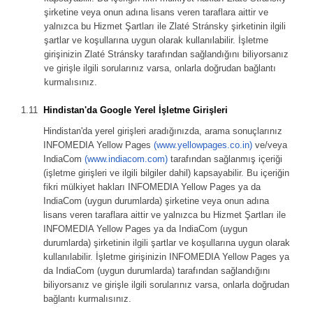
şirketine veya onun adına lisans veren taraflara aittir ve
yalnızca bu Hizmet Şartları ile Zlaté Stránsky şirketinin ilgili
şartlar ve koşullarına uygun olarak kullanılabilir. İşletme
girişinizin Zlaté Stránsky tarafından sağlandığını biliyorsanız
ve girişle ilgili sorularınız varsa, onlarla doğrudan bağlantı
kurmalısınız.
Hindistan'da Google Yerel İşletme Girişleri
Hindistan'da yerel girişleri aradığınızda, arama sonuçlarınız
INFOMEDIA Yellow Pages
(www.yellowpages.co.in)
ve/veya
IndiaCom
(www.indiacom.com)
tarafından sağlanmış içeriği
(işletme girişleri ve ilgili bilgiler dahil) kapsayabilir. Bu içeriğin
fikri mülkiyet hakları INFOMEDIA Yellow Pages ya da
IndiaCom (uygun durumlarda) şirketine veya onun adına
lisans veren taraflara aittir ve yalnızca bu Hizmet Şartları ile
INFOMEDIA Yellow Pages ya da IndiaCom (uygun
durumlarda) şirketinin ilgili şartlar ve koşullarına uygun olarak
kullanılabilir. İşletme girişinizin INFOMEDIA Yellow Pages ya
da IndiaCom (uygun durumlarda) tarafından sağlandığını
biliyorsanız ve girişle ilgili sorularınız varsa, onlarla doğrudan
bağlantı kurmalısınız.