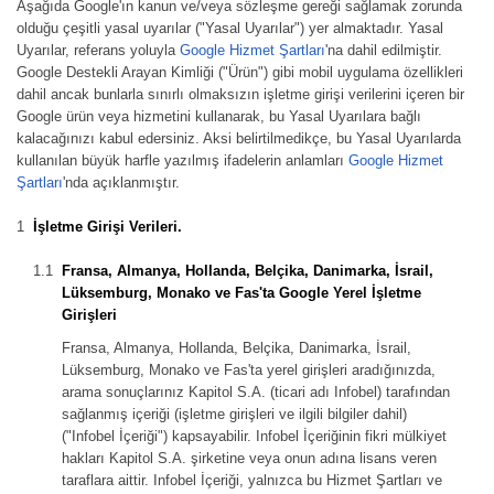
Aşağıda Google'ın kanun ve/veya sözleşme gereği sağlamak zorunda
olduğu çeşitli yasal uyarılar ("Yasal Uyarılar") yer almaktadır. Yasal
Uyarılar, referans yoluyla
Google Hizmet Şartları
'na dahil edilmiştir.
Google Destekli Arayan Kimliği ("Ürün") gibi mobil uygulama özellikleri
dahil ancak bunlarla sınırlı olmaksızın işletme girişi verilerini içeren bir
Google ürün veya hizmetini kullanarak, bu Yasal Uyarılara bağlı
kalacağınızı kabul edersiniz. Aksi belirtilmedikçe, bu Yasal Uyarılarda
kullanılan büyük harfle yazılmış ifadelerin anlamları
Google Hizmet
Şartları
'nda açıklanmıştır.
İşletme Girişi Verileri.
Fransa, Almanya, Hollanda, Belçika, Danimarka, İsrail,
Lüksemburg, Monako ve Fas'ta Google Yerel İşletme
Girişleri
Fransa, Almanya, Hollanda, Belçika, Danimarka, İsrail,
Lüksemburg, Monako ve Fas'ta yerel girişleri aradığınızda,
arama sonuçlarınız Kapitol S.A. (ticari adı Infobel) tarafından
sağlanmış içeriği (işletme girişleri ve ilgili bilgiler dahil)
("Infobel İçeriği") kapsayabilir. Infobel İçeriğinin fikri mülkiyet
hakları Kapitol S.A. şirketine veya onun adına lisans veren
taraflara aittir. Infobel İçeriği, yalnızca bu Hizmet Şartları ve