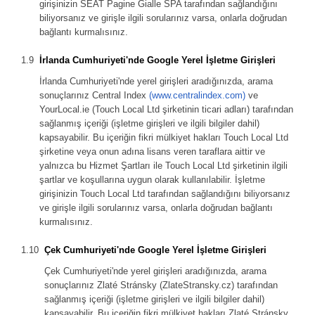
girişinizin SEAT Pagine Gialle SPA tarafından sağlandığını
biliyorsanız ve girişle ilgili sorularınız varsa, onlarla doğrudan
bağlantı kurmalısınız.
İrlanda Cumhuriyeti'nde Google Yerel İşletme Girişleri
İrlanda Cumhuriyeti'nde yerel girişleri aradığınızda, arama
sonuçlarınız Central Index
(www.centralindex.com)
ve
YourLocal.ie (Touch Local Ltd şirketinin ticari adları) tarafından
sağlanmış içeriği (işletme girişleri ve ilgili bilgiler dahil)
kapsayabilir. Bu içeriğin fikri mülkiyet hakları Touch Local Ltd
şirketine veya onun adına lisans veren taraflara aittir ve
yalnızca bu Hizmet Şartları ile Touch Local Ltd şirketinin ilgili
şartlar ve koşullarına uygun olarak kullanılabilir. İşletme
girişinizin Touch Local Ltd tarafından sağlandığını biliyorsanız
ve girişle ilgili sorularınız varsa, onlarla doğrudan bağlantı
kurmalısınız.
Çek Cumhuriyeti'nde Google Yerel İşletme Girişleri
Çek Cumhuriyeti'nde yerel girişleri aradığınızda, arama
sonuçlarınız Zlaté Stránsky (ZlateStransky.cz) tarafından
sağlanmış içeriği (işletme girişleri ve ilgili bilgiler dahil)
kapsayabilir. Bu içeriğin fikri mülkiyet hakları Zlaté Stránsky