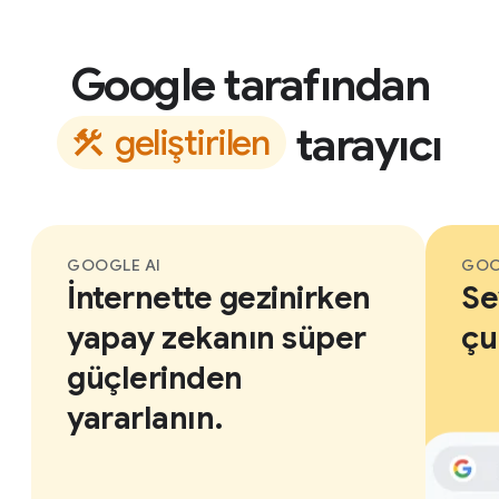
Google tarafından
tarayıcı
g
e
l
i
ş
t
i
r
i
l
e
n
GOOGLE AI
GOO
İnternette gezinirken
Se
yapay zekanın süper
çu
güçlerinden
yararlanın.