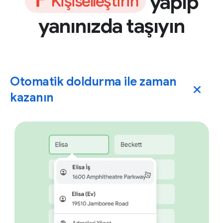
yapıp
K
i
ş
i
s
e
l
l
e
ş
t
i
r
i
n
yanınızda taşıyın
Otomatik doldurma ile zaman
kazanın