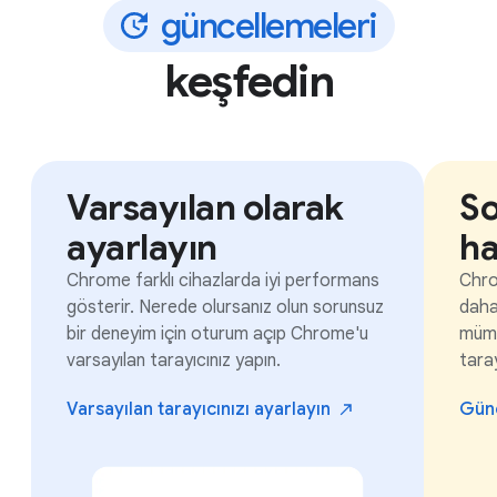
g
ü
n
c
e
l
l
e
m
e
l
e
r
i
keşfedin
Varsayılan olarak
So
ayarlayın
ha
Chrome farklı cihazlarda iyi performans
Chro
gösterir. Nerede olursanız olun sorunsuz
daha 
bir deneyim için oturum açıp Chrome'u
mümk
varsayılan tarayıcınız yapın.
taray
Varsayılan tarayıcınızı
ayarlayın
Gün