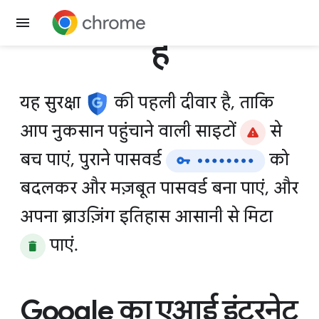
Chrome इंस्टॉल करें
हैं
यह
सुरक्षा
की
पहली
दीवार
है,
ताकि
आप
नुकसान
पहुंचाने
वाली
साइटों
से
बच
पाएं,
पुराने
पासवर्ड
को
बदलकर
और
मज़बूत
पासवर्ड
बना
पाएं,
और
अपना
ब्राउज़िंग
इतिहास
आसानी
से
मिटा
पाएं.
Google का एआई इंटरनेट