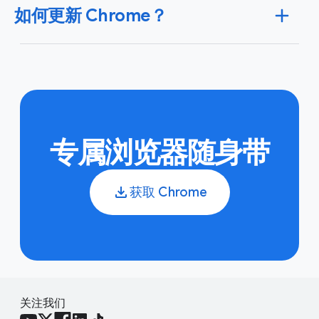
能
。
如何更新 Chrome？
保存、管理和保护密码。此外，该工具还有助于您为所
使用的每个账号设置独一无二、安全系数高的密码。
详
细了解 Google 密码管理工具
。
当您在电脑上关闭并重新打开 Chrome 时，它会在后台
进行更新。如果您在一段时间内未曾关闭 Chrome，可
能会看到更新提醒。
详细了解 Chrome 更新
。
专属浏览器随身带
获取 Chrome
关注我们