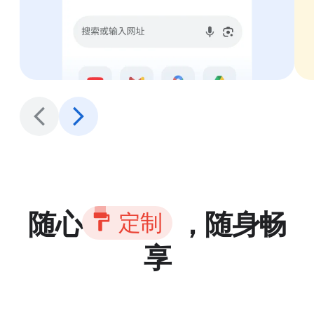
随心
，随身畅
定
制
享