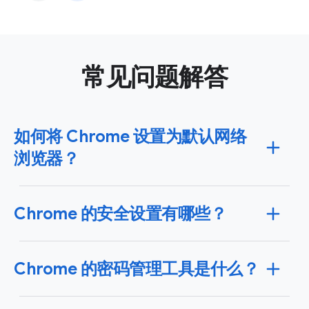
常见问题解答
如何将 Chrome 设置为默认网络
浏览器？
您可以在 Windows 或 Mac 操作系统以及 iPhone、iPad
Chrome 的安全设置有哪些？
或 Android 设备上将 Chrome 设为默认浏览器。将
Chrome 设为默认浏览器后，您点击的任何链接都会自
动在 Chrome 中打开。如需查找适合您设备的特定说
Chrome 使用先进的安全和保护功能来帮助您管理安全
明，请点击
此处
。
Chrome 的密码管理工具是什么？
性。使用安全检查功能，您可以立即排查是否有密码发
生泄露、评估安全浏览状态，以及检查是否有任何可用
的 Chrome 更新。
详细了解 Chrome 的安全和保护功
Chrome 使用 Google 密码管理工具，方便您轻松在线