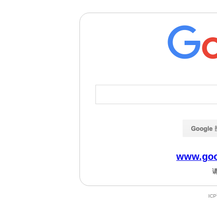
www.goo
IC