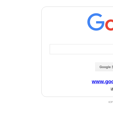
www.goo
IC