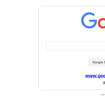
www.goo
IC