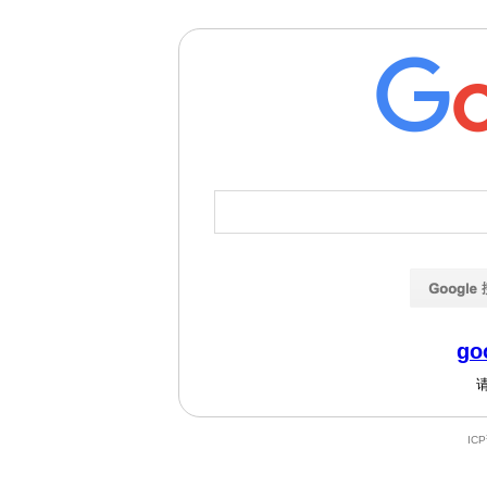
go
IC