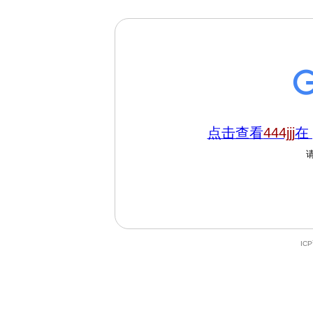
点击查看
444jjj
在 
IC