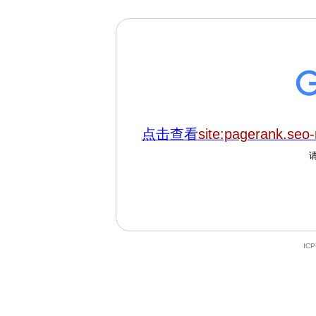
点击查看
site:pagerank.seo-r
IC