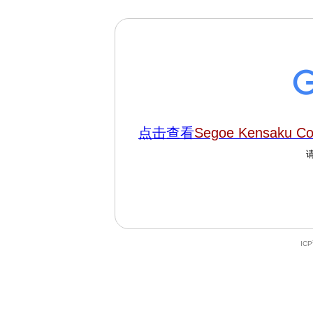
点击查看
Segoe Kensaku Col
IC