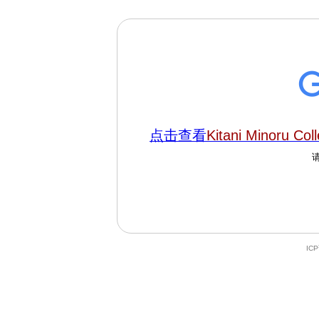
点击查看
Kitani Minoru Coll
IC