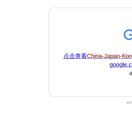
点击查看
China-Japan-Kor
google
IC