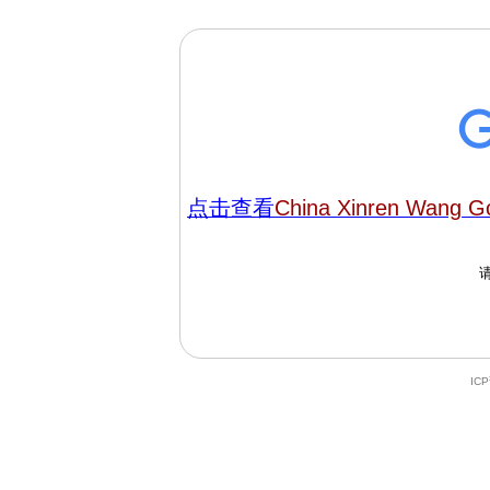
点击查看
China Xinren Wang G
IC