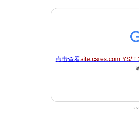
点击查看
site:csres.com YS/T
IC