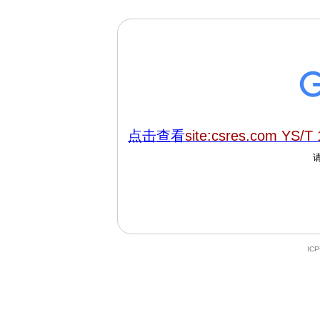
点击查看
site:csres.com YS/T
IC