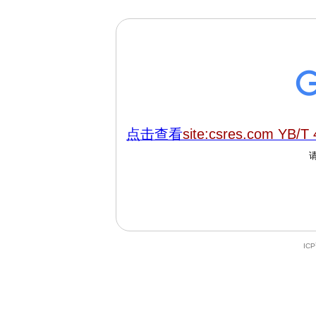
点击查看
site:csres.com YB/T
IC