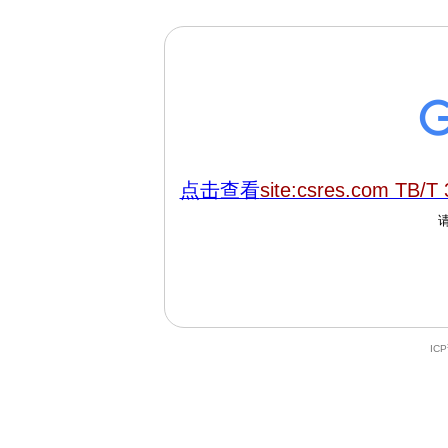
点击查看
site:csres.com TB/T
IC