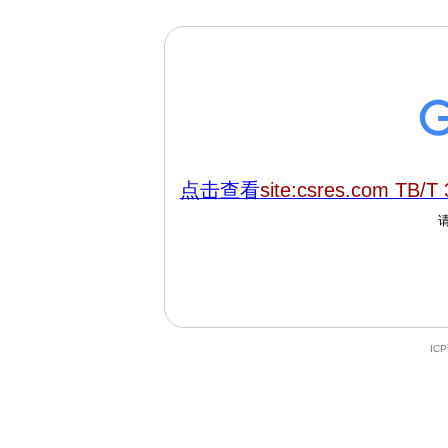
点击查看
site:csres.com TB/T
IC