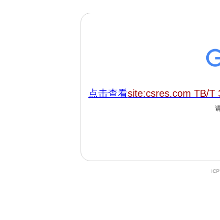
点击查看
site:csres.com TB/T
IC