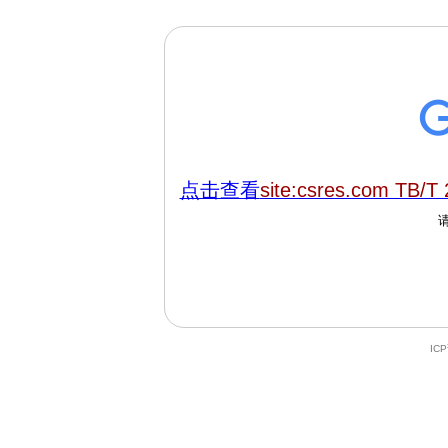
点击查看
site:csres.com TB/T
IC