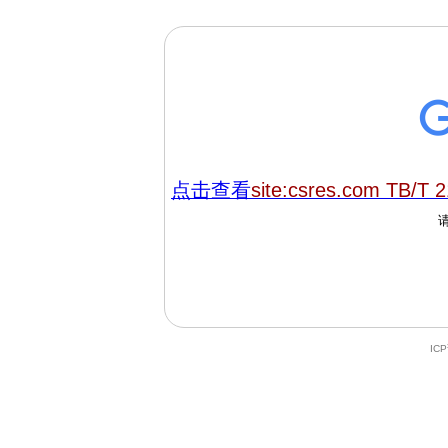
点击查看
site:csres.com TB/T 
IC