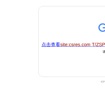
点击查看
site:csres.com T/ZS
IC