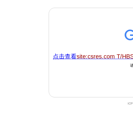
点击查看
site:csres.com T/HB
IC