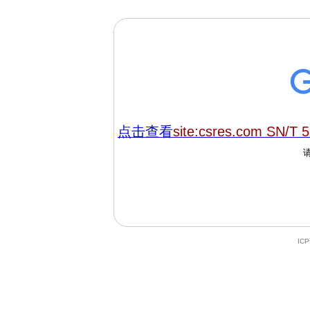
点击查看
site:csres.com SN/T 
IC