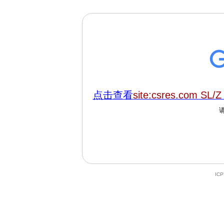
点击查看
site:csres.com SL/Z
IC