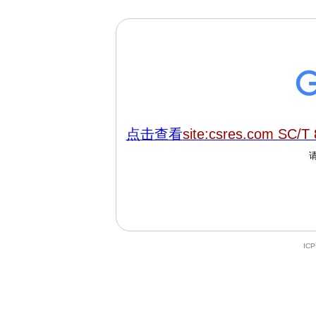
点击查看
site:csres.com SC/T
IC