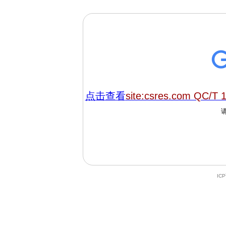
点击查看
site:csres.com QC/T 
IC