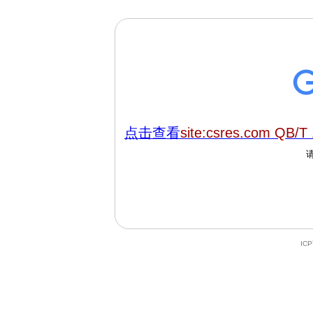
点击查看
site:csres.com QB/T
IC