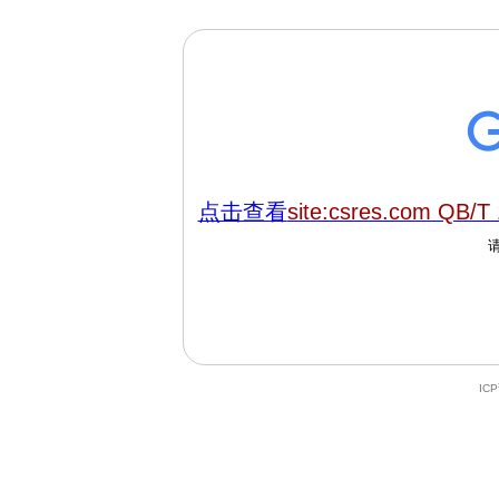
点击查看
site:csres.com QB/T
IC