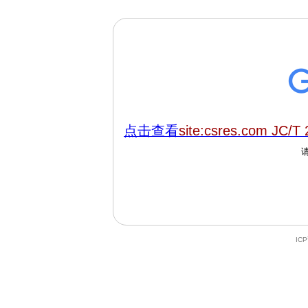
点击查看
site:csres.com JC/T
IC