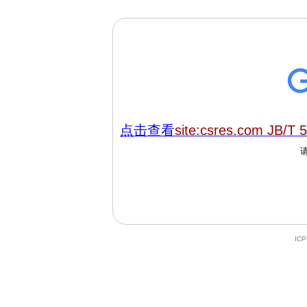
点击查看
site:csres.com JB/T 
IC