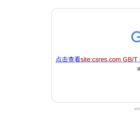
点击查看
site:csres.com GB/T
IC