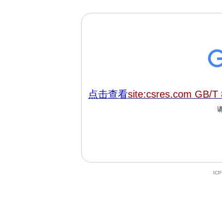
点击查看
site:csres.com GB/T
IC