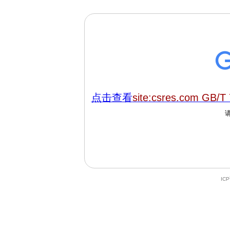
点击查看
site:csres.com GB/T
IC