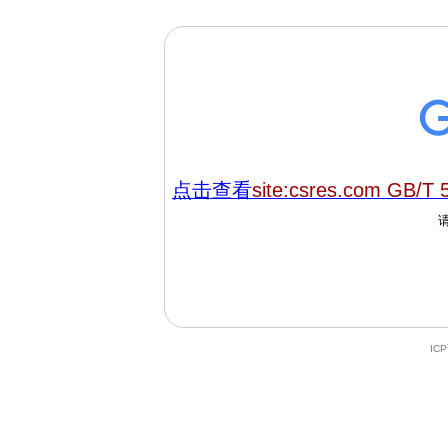
点击查看
site:csres.com GB/T 
IC