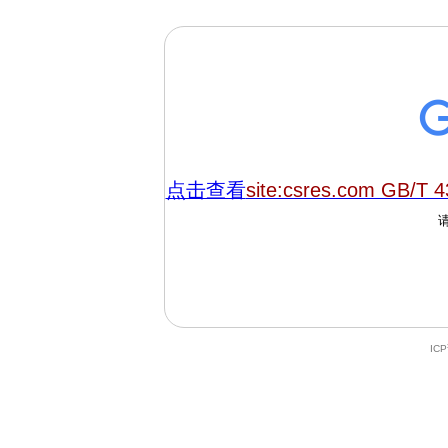
点击查看
site:csres.com GB/T 
IC