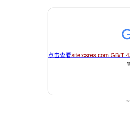
点击查看
site:csres.com GB/T 
IC