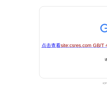
点击查看
site:csres.com GB/T 
IC