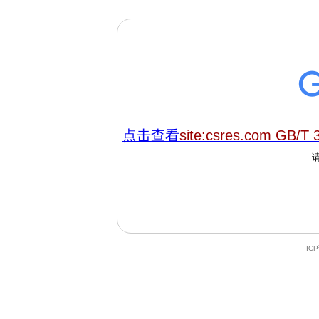
点击查看
site:csres.com GB/T 
IC