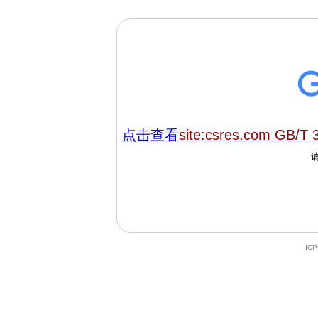
点击查看
site:csres.com GB/T 
IC