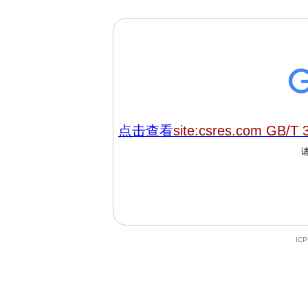
点击查看
site:csres.com GB/T 
IC