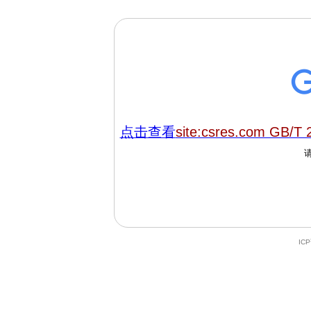
点击查看
site:csres.com GB/T 
IC