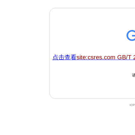
点击查看
site:csres.com GB/T 
IC