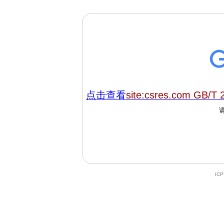
点击查看
site:csres.com GB/T 
IC