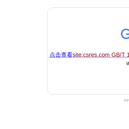
点击查看
site:csres.com GB/T 
IC