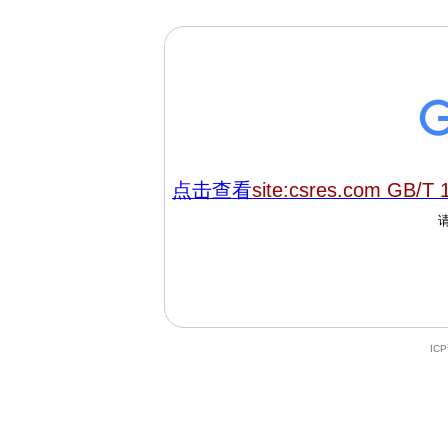
点击查看
site:csres.com GB/T 
IC