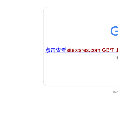
点击查看
site:csres.com GB/T 
IC